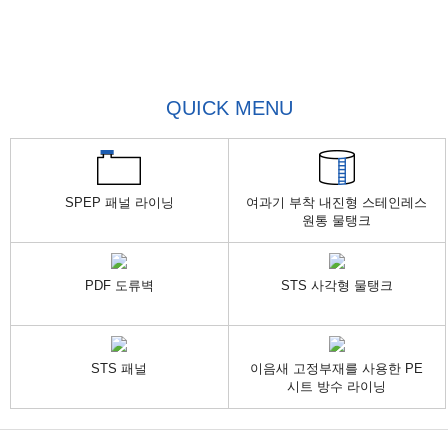
시공사례
시공사례
시공사례
시공사례
시공사례
PDF
PDF
PDF
PDF
PDF
도류벽
도류벽
도류벽
도류벽
도류벽
제품 개요
제품 개요
제품 개요
제품 개요
제품 개요
QUICK MENU
및 특징
및 특징
및 특징
및 특징
및 특징
시공 순서
시공 순서
시공 순서
시공 순서
시공 순서
및
및
및
및
및
SPEP 패널 라이닝
여과기 부착 내진형 스테인레스
시공현장
시공현장
시공현장
시공현장
시공현장
원통 물탱크
SHEET
SHEET
SHEET
SHEET
SHEET
방수
방수
방수
방수
방수
PDF 도류벽
STS 사각형 물탱크
부착식
부착식
부착식
부착식
부착식
방수재질
방수재질
방수재질
방수재질
방수재질
계열
계열
계열
계열
계열
STS 패널
이음새 고정부재를 사용한 PE
시트 방수 라이닝