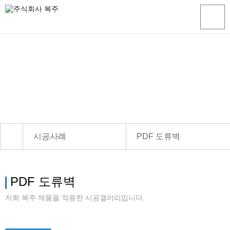
시공사례
PDF 도류벽
회사소개
SPEP 패널라이닝
사업분야
여과기 부착 내진형
PDF 도류벽
개요 및
개요 및
개요 및
개요 및
개요 및
시공사례
스테인레스 원통 물탱크
저희 복주 제품을 적용한 시공갤러리입니다.
규격
규격
규격
규격
규격
기술자료
이음새 고정부재를 사용한 PE
제작공정
제작공정
제작공정
제작공정
제작공정
고객센터
시트 방수 라이닝